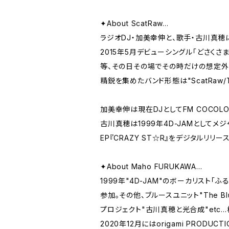
✦About ScatRaw...
ラジオDJ・加美幸伸と、歌手・古川真穂
2015年5月デビューシングル「どさく
等、その日その場でその時だけの想定外
精鋭を集めたバンド形態は"ScatRaw/T
加美幸伸は現在DJとしてFM COCOL
古川真穂は1999年4D-JAMとしてメ
EP『CRAZY ST☆R』をデジタルリリ
✦About Maho FURUKAWA...
1999年"4D-JAM"のボーカリスト
参加。その他、ブルースユニット"The B
プロジェクト"古川真穂と光合成"etc
2020年12月にはorigami PROD