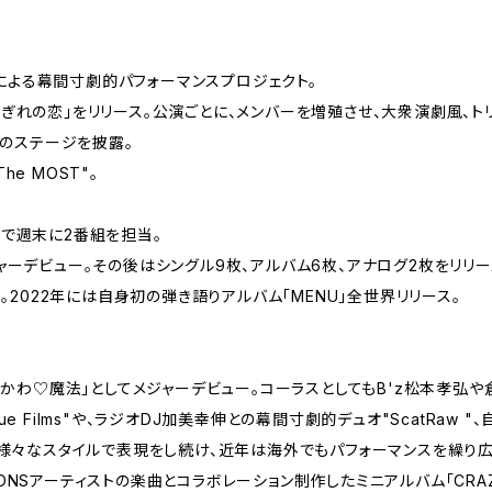
による幕間寸劇的パフォーマンスプロジェクト。
さまぎれの恋」をリリース。公演ごとに、メンバーを増殖させ、大衆演劇風、ト
のステージを披露。
he MOST"。
Oで週末に2番組を担当。
ジャーデビュー。その後はシングル9枚、アルバム6枚、アナログ2枚をリリース
ース。2022年には自身初の弾き語りアルバム「MENU」全世界リリース。
「ふるかわ♡魔法」としてメジャーデビュー。コーラスとしてもB'z松本孝弘
lue Films"や、ラジオDJ加美幸伸との幕間寸劇的デュオ"ScatRaw
...様々なスタイルで表現をし続け、近年は海外でもパフォーマンスを繰
UCTIONSアーティストの楽曲とコラボレーション制作したミニアルバム「CRA