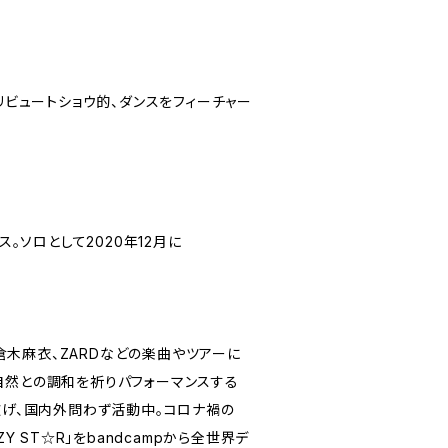
リビュートショウ的、ダンスをフィーチャー
。ソロとして2020年12月に
や倉木麻衣、ZARDなどの楽曲やツアーに
 "、自然との調和を祈りパフォーマンスする
り広げ、国内外問わず活動中。コロナ禍の
ZY ST☆R」をbandcampから全世界デ