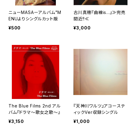
ニューMASAーアルバム"M
古川真穂『曲線is...』≫完売
ENUよりシングルカット版
間近!!≪
¥500
¥3,000
The Blue Films 2nd アル
『天神川ワルツ』アコーステ
バム『ドラマ～歌女之歌～』
ィックVer収録シングル
¥3,150
¥1,000