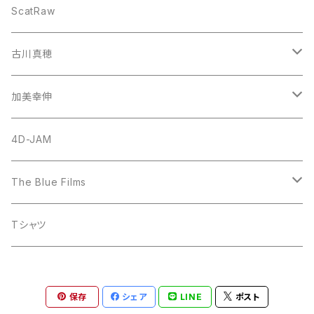
CD
ScatRaw
古川真穂
CD-Single
加美幸伸
CD-Album
God N' Stone
4D-JAM
The Blue Films
CD-Single
Tシャツ
CD-Album
保存
シェア
LINE
ポスト
DVD