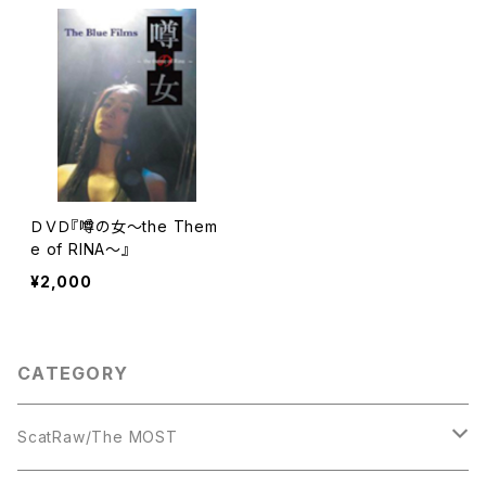
ＤＶＤ『噂の女～the Them
e of RINA～』
¥2,000
CATEGORY
ScatRaw/The MOST