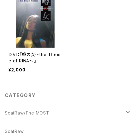
ＤＶＤ『噂の女～the Them
e of RINA～』
¥2,000
CATEGORY
ScatRaw/The MOST
CD
ScatRaw