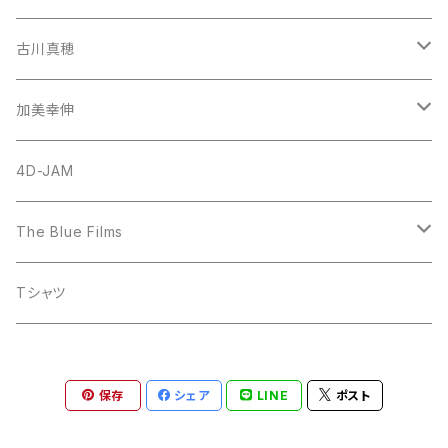
古川真穂
CD-Single
加美幸伸
CD-Album
God N' Stone
4D-JAM
The Blue Films
CD-Single
Tシャツ
CD-Album
保存
シェア
LINE
ポスト
DVD