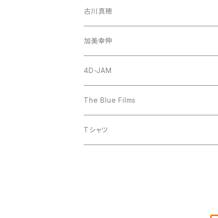
古川真穂
CD-Single
加美幸伸
CD-Album
God N' Stone
4D-JAM
The Blue Films
CD-Single
Tシャツ
CD-Album
DVD