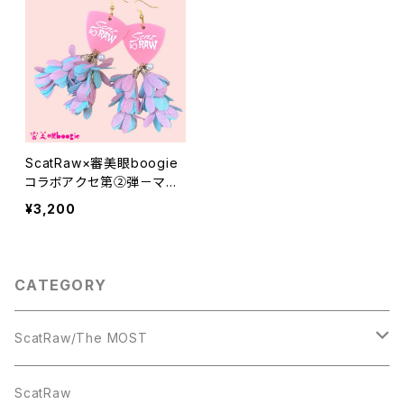
ScatRaw×審美眼boogie
コラボアクセ第②弾－マー
メイド
¥3,200
CATEGORY
ScatRaw/The MOST
CD
ScatRaw