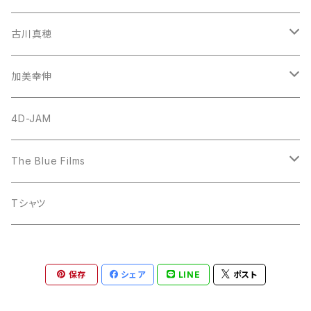
古川真穂
CD-Single
加美幸伸
CD-Album
God N' Stone
4D-JAM
The Blue Films
CD-Single
Tシャツ
CD-Album
保存
シェア
LINE
ポスト
DVD