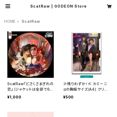
ScatRaw | GODEON Store
HOME
ScatRaw
ScatRaw『どさくさまぎれの
≫残りわずか！≪ カミーニ
恋』（ジャケットは全部で6種
ョの胸板サイズ(A4) クリア
類！）
ファイル-キャバレーver.
¥1,000
¥500