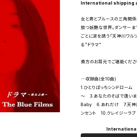
International shipping 
女と男とブルースの三角関係を唄う
放つ妖艶な世界。ダンサーまでを
ごとに涙を誘う「天神川ワル
る"ドラマ"
貴方のお耳元でご堪能ください
―収録曲(全10曲)
1.ひとりぼっちシンドローム 2.
～ 3.あなたのそばで逢いましょ
Baby 6.あれだけ 7.天神
ンセント 10.クレイジーラブ
Internationa