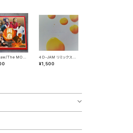
Raw/The MOS
４Ｄ-JAM リミックスア
春”Live sessio
ルバム『６Remix／Ｓ.
00
¥1,500
入特典付】
Ｓ.Ｓ』