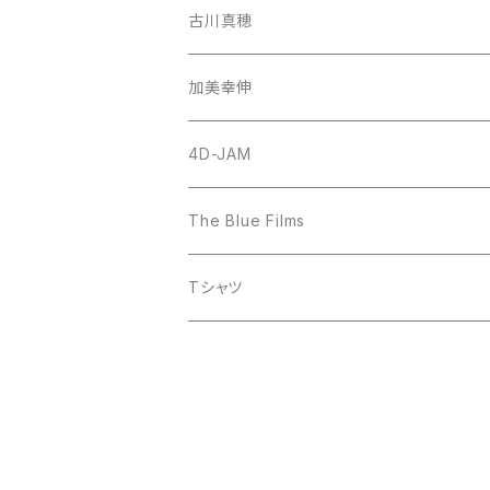
古川真穂
CD-Single
加美幸伸
CD-Album
God N' Stone
4D-JAM
The Blue Films
CD-Single
Tシャツ
CD-Album
DVD