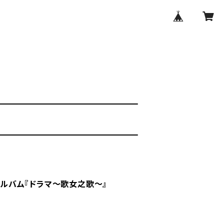
2nd アルバム『ドラマ～歌女之歌～』