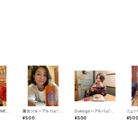
"MEN
魔女ジルーアルバム"M
Dialogoーアルバム"M
ニュー
ット版
ENUよりシングルカット
ENUよりシングルカット
ム"M
¥500
¥500
¥50
版
版
カット