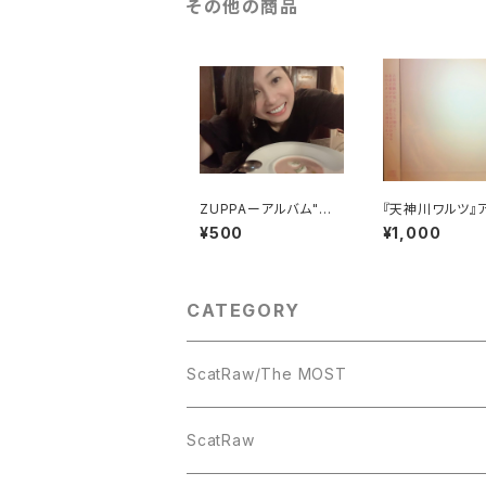
その他の商品
ZUPPAーアルバム"ME
『天神川ワルツ』
NUよりシングルカット版
スティックVer収
¥500
¥1,000
グル
CATEGORY
ScatRaw/The MOST
CD
ScatRaw