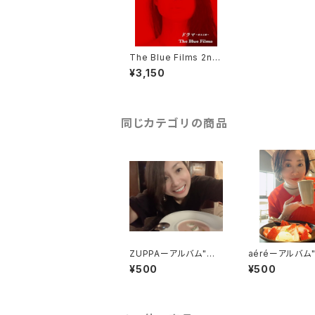
The Blue Films 2nd
アルバム『ドラマ～歌女
¥3,150
之歌～』
同じカテゴリの商品
ZUPPAーアルバム"ME
aéréーアルバム
NUよりシングルカット版
Uよりシングルカ
¥500
¥500