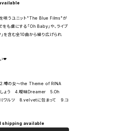
available
ユニット"The Blue Films"が
も虜にする「Oh Baby」や、ライブ
ツ」を含む全10曲から繰り広げられ
❤︎
噂の女～the Theme of RINA
う 4.曖昧Dreamer 5.Oh
川ワルツ 8.velｖetに包まって 9.コ
l shipping available