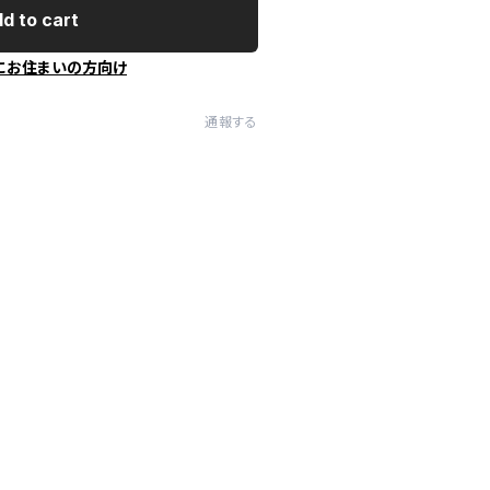
d to cart
にお住まいの方向け
通報する