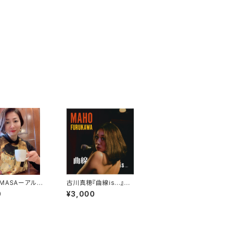
MASAーアルバ
古川真穂『曲線is...』≫
ENUよりシングル
完売間近!!≪
0
¥3,000
版