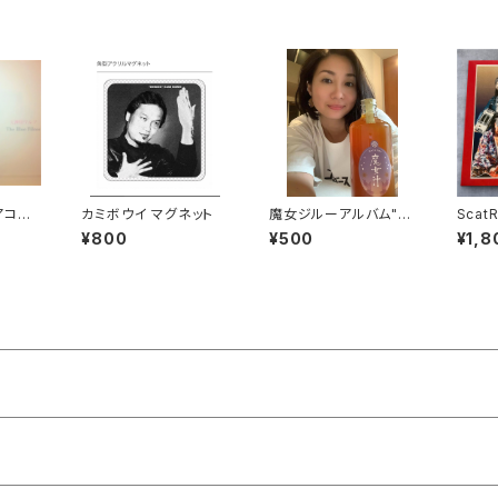
アコー
カミボウイ マグネット
魔女ジルーアルバム"M
Scat
録シン
ENUよりシングルカット
T “再
¥800
¥500
¥1,8
版
n【購