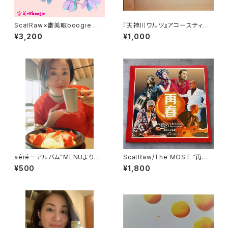
ScatRaw×審美眼boogie コラ
『天神川ワルツ』アコースティッ
ボアクセ第②弾－マーメイド
クVer収録シングル
¥3,200
¥1,000
aéréーアルバム"MENUよりシ
ScatRaw/The MOST “再
ングルカット版
春”Live session【購入特典
¥500
¥1,800
付】