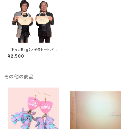
ゴドゥンBag（マチ深トートバッ
グ）
¥2,500
その他の商品