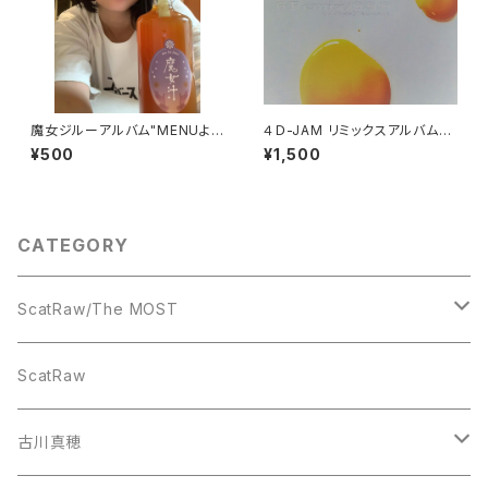
魔女ジルーアルバム"MENUより
４Ｄ-JAM リミックスアルバム
シングルカット版
『６Remix／Ｓ.Ｓ.Ｓ』
¥500
¥1,500
CATEGORY
ScatRaw/The MOST
CD
ScatRaw
古川真穂