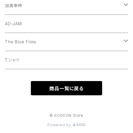
CD-Single
加美幸伸
CD-Album
God N' Stone
4D-JAM
The Blue Films
CD-Single
Tシャツ
CD-Album
商品一覧に戻る
DVD
© GODEON Store
Powered by