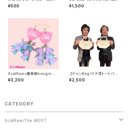
胸板サイズ(A4) クリアファイ
『６Remix／Ｓ.Ｓ.Ｓ』
¥500
¥1,500
ル-キャバレーver.
ScatRaw×審美眼boogie コラ
ゴドゥンBag（マチ深トートバッ
ボアクセ第②弾－マーメイド
グ）
¥3,200
¥2,500
CATEGORY
ScatRaw/The MOST