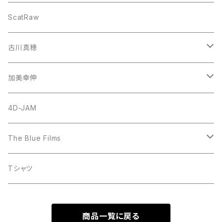
CD
ScatRaw
古川真穂
CD-Single
加美幸伸
CD-Album
God N' Stone
4D-JAM
The Blue Films
CD-Single
Tシャツ
CD-Album
商品一覧に戻る