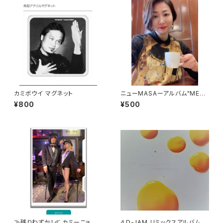
カミボウイ マグネット
ニューMASAーアルバム"MEN
Uよりシングルカット版
¥800
¥500
≫残りわずか！≪ カミーニョの
４Ｄ-JAM リミックスアルバム