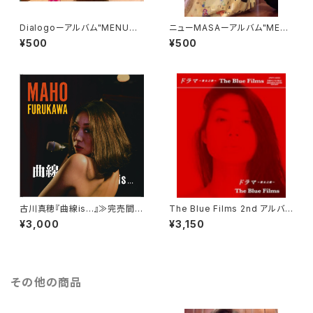
Dialogoーアルバム"MENUよ
ニューMASAーアルバム"MEN
りシングルカット版
Uよりシングルカット版
¥500
¥500
古川真穂『曲線is...』≫完売間
The Blue Films 2nd アルバム
近!!≪
『ドラマ～歌女之歌～』
¥3,000
¥3,150
その他の商品