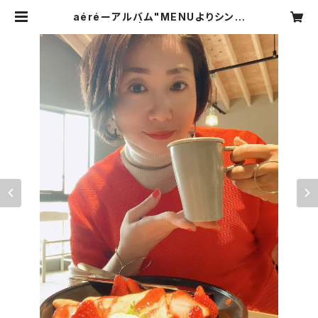
aéréーアルバム"MENUよりシング
ルカット版 | GODEON Store