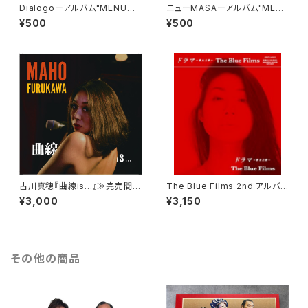
Dialogoーアルバム"MENUよ
ニューMASAーアルバム"MEN
りシングルカット版
Uよりシングルカット版
¥500
¥500
古川真穂『曲線is...』≫完売間
The Blue Films 2nd アルバム
近!!≪
『ドラマ～歌女之歌～』
¥3,000
¥3,150
その他の商品