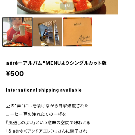
1
/3
aéréーアルバム"MENUよりシングルカット版
¥500
International shipping available
豆の"声"に耳を傾けながら自家焙煎された
コーヒー豆の淹れたての一杯を
『風通しのよい』という意味の空間で味わえる
「& aéré＜アンドアエレ＞」さんに魅了され