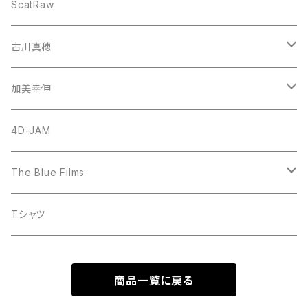
CD
ScatRaw
古川真穂
CD-Single
加美幸伸
CD-Album
God N' Stone
4D-JAM
The Blue Films
CD-Single
Tシャツ
CD-Album
商品一覧に戻る
DVD