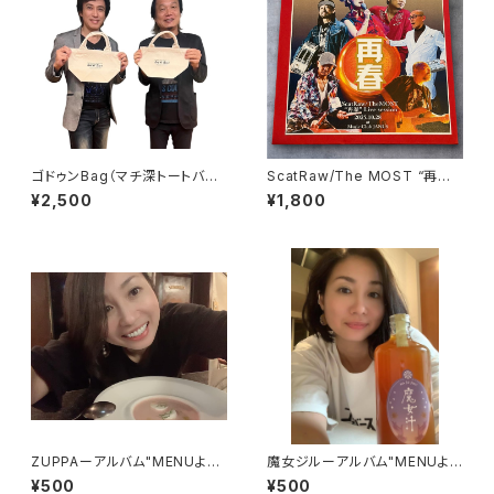
ゴドゥンBag（マチ深トートバッ
ScatRaw/The MOST “再
グ）
春”Live session【購入特典
¥2,500
¥1,800
付】
ZUPPAーアルバム"MENUより
魔女ジルーアルバム"MENUより
シングルカット版
シングルカット版
¥500
¥500