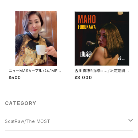
ニューMASAーアルバム"MEN
古川真穂『曲線is...』≫完売間
Uよりシングルカット版
近!!≪
¥500
¥3,000
CATEGORY
ScatRaw/The MOST