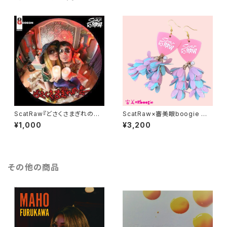
ScatRaw『どさくさまぎれの恋』
ScatRaw×審美眼boogie コラ
（ジャケットは全部で6種類！）
ボアクセ第②弾－マーメイド
¥1,000
¥3,200
その他の商品