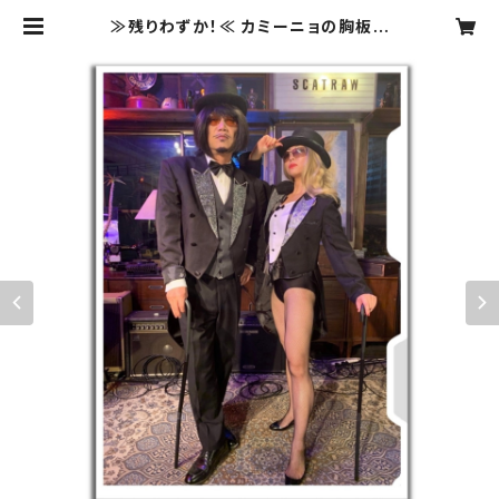
≫残りわずか！≪ カミーニョの胸板サ
イズ(A4) クリアファイル-キャバレー
ver. | GODEON Store