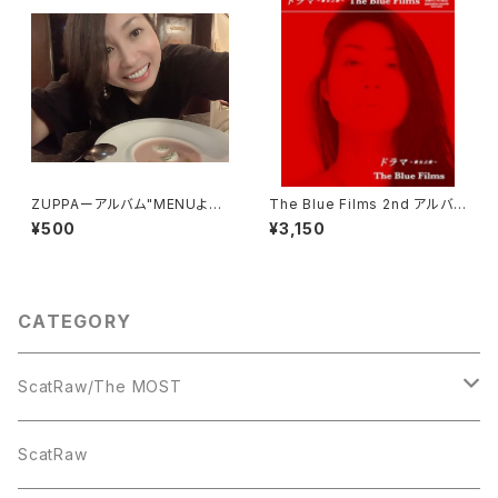
ZUPPAーアルバム"MENUより
The Blue Films 2nd アルバム
シングルカット版
『ドラマ～歌女之歌～』
¥500
¥3,150
CATEGORY
ScatRaw/The MOST
CD
ScatRaw