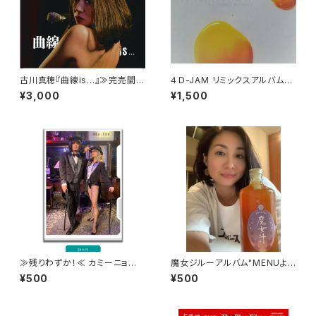
古川真穂『曲線is...』≫完売間
４Ｄ-JAM リミックスアルバム
近!!≪
『６Remix／Ｓ.Ｓ.Ｓ』
¥3,000
¥1,500
≫残りわずか！≪ カミーニョの
魔女ジルーアルバム"MENUより
胸板サイズ(A4) クリアファイ
シングルカット版
¥500
¥500
ル-キャバレーver.