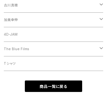
古川真穂
CD-Single
加美幸伸
CD-Album
God N' Stone
4D-JAM
The Blue Films
CD-Single
Tシャツ
CD-Album
商品一覧に戻る
DVD