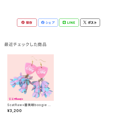
保存
シェア
LINE
ポスト
最近チェックした商品
ScatRaw×審美眼boogie コラ
ボアクセ第②弾－マーメイド
¥3,200