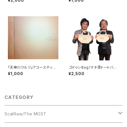
¥2,000
¥1,000
『天神川ワルツ』アコースティッ
ゴドゥンBag（マチ深トートバッ
クVer収録シングル
グ）
¥1,000
¥2,500
CATEGORY
ScatRaw/The MOST