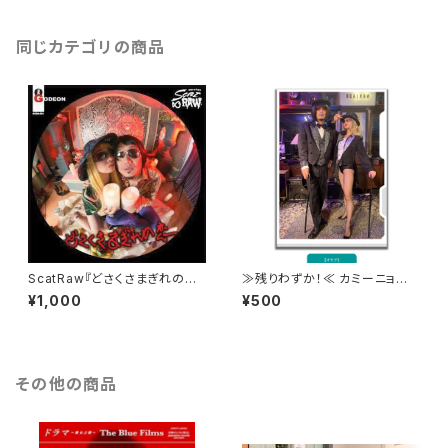
同じカテゴリの商品
ScatRaw『どさくさまぎれの恋』
≫残りわずか！≪ カミーニョの
（ジャケットは全部で6種類！）
胸板サイズ(A4) クリアファイ
¥1,000
¥500
ル-キャバレーver.
その他の商品