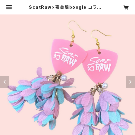
ScatRaw×審美眼boogie コラボア
クセ第②弾－マーメイド | GODEON
Store