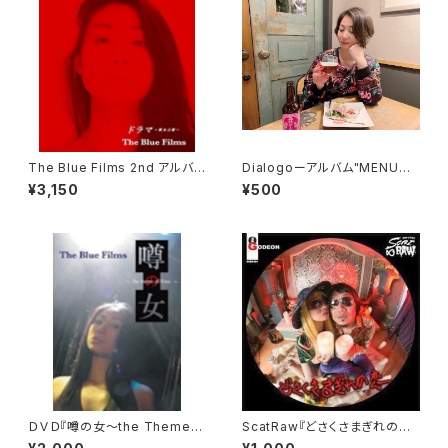
The Blue Films 2nd アルバム
Dialogoーアルバム"MENUよ
『ドラマ～歌女之歌～』
りシングルカット版
¥3,150
¥500
ＤＶＤ『噂の女～the Theme o
ScatRaw『どさくさまぎれの恋』
f RINA～』
（ジャケットは全部で6種類！）