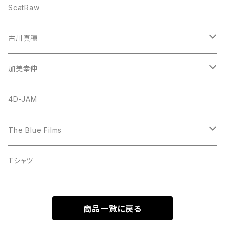
CD
ScatRaw
古川真穂
CD-Single
加美幸伸
CD-Album
God N' Stone
4D-JAM
The Blue Films
CD-Single
Tシャツ
CD-Album
商品一覧に戻る
DVD