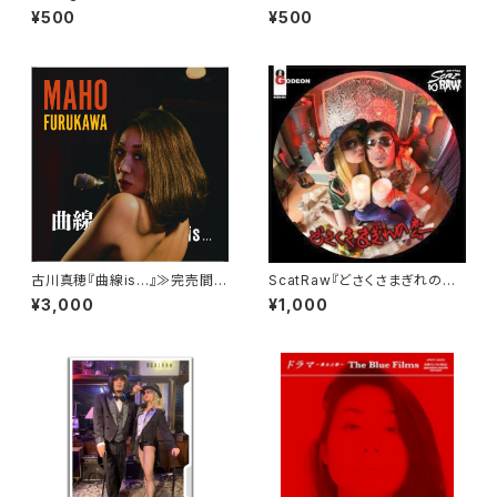
りシングルカット版
Uよりシングルカット版
¥500
¥500
古川真穂『曲線is...』≫完売間
ScatRaw『どさくさまぎれの恋』
近!!≪
（ジャケットは全部で6種類！）
¥3,000
¥1,000