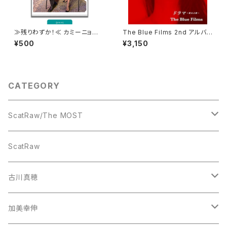
≫残りわずか！≪ カミーニョの
The Blue Films 2nd アルバム
胸板サイズ(A4) クリアファイ
『ドラマ～歌女之歌～』
¥500
¥3,150
ル-キャバレーver.
CATEGORY
ScatRaw/The MOST
CD
ScatRaw
古川真穂
CD-Single
加美幸伸