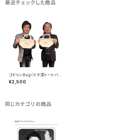
最近チェックした商品
ゴドゥンBag（マチ深トートバッ
グ）
¥2,500
同じカテゴリの商品