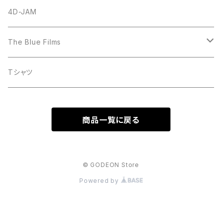
CD-Album
God N' Stone
4D-JAM
The Blue Films
CD-Single
Tシャツ
CD-Album
商品一覧に戻る
DVD
© GODEON Store
Powered by